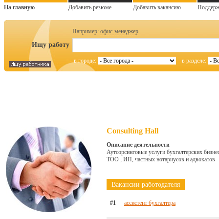
На главную
Добавить резюме
Добавить вакансию
Поддер
Например:
офис-менеджер
Ищу работу
в городе:
в разделе:
Consulting Hall
Описание деятельности
Аутсорсинговые услуги бухгалтерских бизнес
ТОО , ИП, частных нотариусов и адвокатов
Вакансии работодателя
#1
ассистент бухгалтера