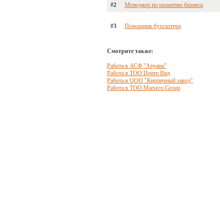
#2
Менеджер по развитию бизнеса
#3
Помощник бухгалтера
Смотрите также:
Работа в АСФ "Аруана"
Работа в ТОО Центр Вид
Работа в ООО "Кирпичный завод"
Работа в ТОО Marseco Group