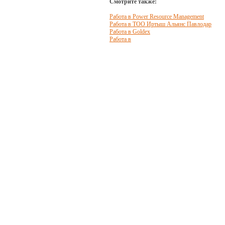
Смотрите также:
Работа в Power Resource Managеment
Работа в ТОО Иртыш Альянс Павлодар
Работа в Goldex
Работа в