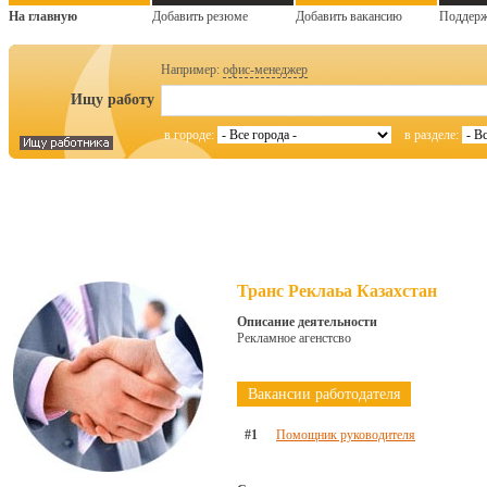
На главную
Добавить резюме
Добавить вакансию
Поддер
Например:
офис-менеджер
Ищу работу
в городе:
в разделе:
Транс Реклаьа Казахстан
Описание деятельности
Рекламное агенстсво
Вакансии работодателя
#1
Помощник руководителя