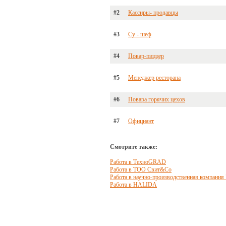
#2
Кассиры- продавцы
#3
Су - шеф
#4
Повар-пиццер
#5
Менеджер ресторана
#6
Повара горячих цехов
#7
Официант
Смотрите также:
Работа в ТехноGRAD
Работа в ТОО Свит&Со
Работа в научно-производственная компания 
Работа в HALIDA