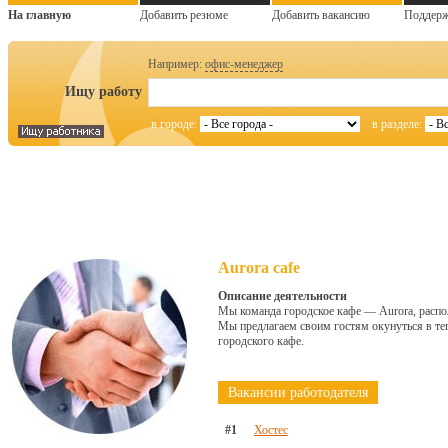
На главную
Добавить резюме
Добавить вакансию
Поддер
Например:
офис-менеджер
Ищу работу
в городе:
в разделе:
Aurora cafe
Описание деятельности
Мы команда городское кафе — Aurora, распо
Мы предлагаем своим гостям окунуться в те
городского кафе.
Вакансии работодателя
#1
Хостес