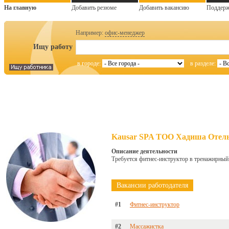
На главную
Добавить резюме
Добавить вакансию
Поддер
Например:
офис-менеджер
Ищу работу
в городе:
в разделе:
Kausar SPA ТОО Хадиша Отел
Описание деятельности
Требуется фитнес-инструктор в тренажнрный 
Вакансии работодателя
#1
Фитнес-инструктор
#2
Массажистка