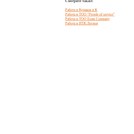
Смотрите также:
Работа в Куликов и К
Работа в ТОО "People of service"
Работа в ТОО Estau Company
Работа в ИТК Легион