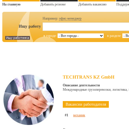
На главную
Добавить резюме
Добавить вакансию
Поддер
Например:
офис-менеджер
Ищу работу
в городе:
в разделе:
TECHTRANS KZ GmbH
Описание деятельности
Международные грузоперевозки, логистика, 
Вакансии работодателя
#1
механик