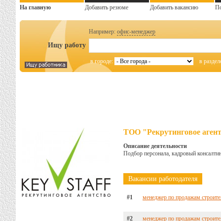
На главную
Добавить резюме
Добавить вакансию
П
Например:
офис-менеджер
Ищу работу
в городе:
в раздел
ТОО "Рекрутинговое агентс
Описание деятельности
Подбор персонала, кадровый консалтин
Вакансии работодателя
#1
менеджер по продажам строите
#2
менеджер по продажам строите