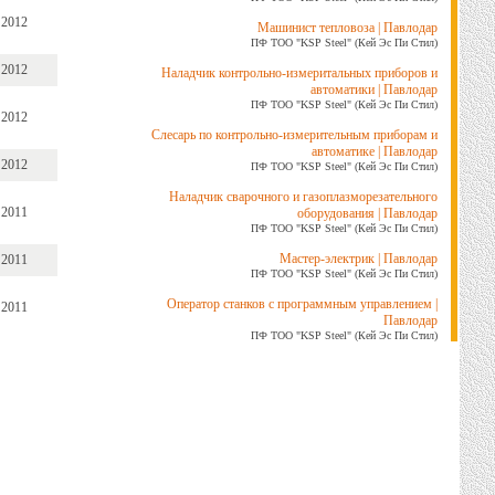
 2012
Машинист тепловоза | Павлодар
ПФ ТОО "KSP Steel" (Кей Эс Пи Стил)
 2012
Наладчик контрольно-измеритальных приборов и
автоматики | Павлодар
ПФ ТОО "KSP Steel" (Кей Эс Пи Стил)
 2012
Слесарь по контрольно-измерительным приборам и
автоматике | Павлодар
 2012
ПФ ТОО "KSP Steel" (Кей Эс Пи Стил)
Наладчик сварочного и газоплазморезательного
 2011
оборудования | Павлодар
ПФ ТОО "KSP Steel" (Кей Эс Пи Стил)
Мастер-электрик | Павлодар
 2011
ПФ ТОО "KSP Steel" (Кей Эс Пи Стил)
Оператор станков с программным управлением |
 2011
Павлодар
ПФ ТОО "KSP Steel" (Кей Эс Пи Стил)