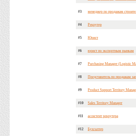
#3
менеджер по продажам строите
#4
Рекрутер
#5
Юрист
#6
юрист по экспортным рынкам
#7
Purchasing Manager (Logistic M
#8
Представитель по продажам зап
#9
Product Support Territory Manag
#10
Sales Territory Manager
#11
ассистент рекрутера
#12
Бухгалтер