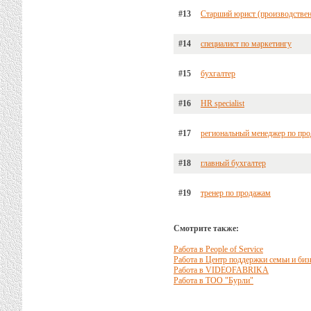
#13
Старший юрист (производствен
#14
специалист по маркетингу
#15
бухгалтер
#16
HR specialist
#17
региональный менеджер по пр
#18
главный бухгалтер
#19
тренер по продажам
Смотрите также:
Работа в People of Service
Работа в Центр поддержки семьи и биз
Работа в VIDEOFABRIKA
Работа в ТОО "Бурли"