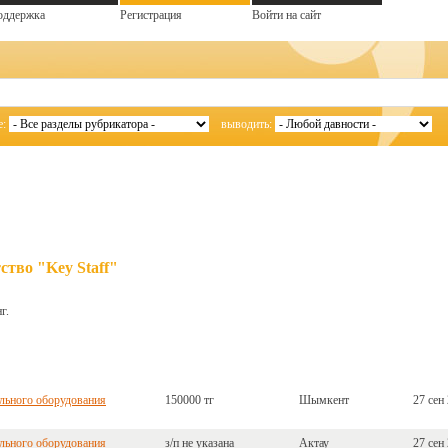
оддержка
Регистрация
Войти на сайт
е:
выводить:
тво "Key Staff"
г.
льного оборудования
150000 тг
Шымкент
27 сен
льного оборудования
з/п не указана
Актау
27 сен