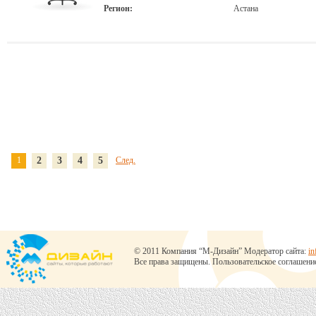
Регион:
Астана
1
2
3
4
5
След.
© 2011 Компания “М-Дизайн” Модератор сайта:
in
Все права защищены.
Пользовательское соглашени