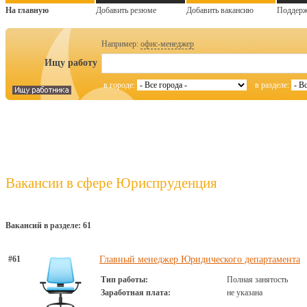
На главную
Добавить резюме
Добавить вакансию
Поддер
Например:
офис-менеджер
Ищу работу
в городе:
в разделе:
Вакансии в сфере Юриспруденция
Вакансий в разделе: 61
#61
Главный менеджер Юридического департамента
Тип работы:
Полная занятость
Заработная плата:
не указана