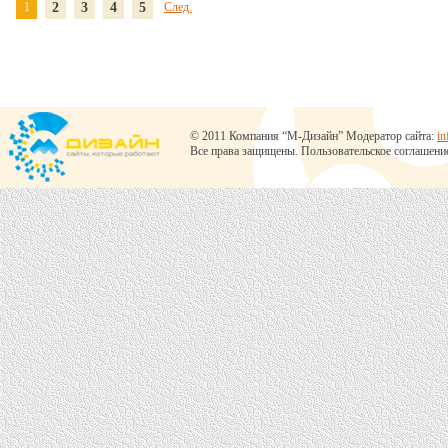
1
2
3
4
5
След.
© 2011 Компания “М-Дизайн” Модератор сайта:
in
Все права защищены.
Пользовательское соглашени