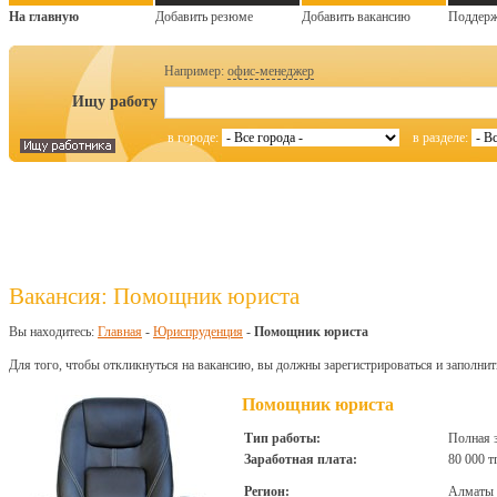
На главную
Добавить резюме
Добавить вакансию
Поддер
Например:
офис-менеджер
Ищу работу
в городе:
в разделе:
Вакансия: Помощник юриста
Вы находитесь:
Главная
-
Юриспруденция
-
Помощник юриста
Для того, чтобы откликнуться на вакансию, вы должны зарегистрироваться и заполнит
Помощник юриста
Тип работы:
Полная 
Заработная плата:
80 000 т
Регион:
Алматы