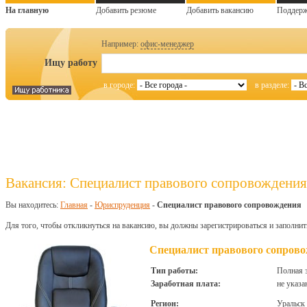
На главную
Добавить резюме
Добавить вакансию
Поддер
Например:
офис-менеджер
Ищу работу
в городе:
в разделе:
Вакансия: Специалист правового сопровождения
Вы находитесь:
Главная
-
Юриспруденция
-
Специалист правового сопровождения
Для того, чтобы откликнуться на вакансию, вы должны зарегистрироваться и заполнит
Специалист правового сопров
Тип работы:
Полная 
Заработная плата:
не указа
Регион:
Уральск