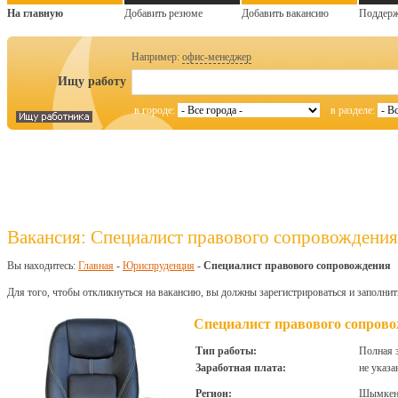
На главную
Добавить резюме
Добавить вакансию
Поддер
Например:
офис-менеджер
Ищу работу
в городе:
в разделе:
Вакансия: Специалист правового сопровождения
Вы находитесь:
Главная
-
Юриспруденция
-
Специалист правового сопровождения
Для того, чтобы откликнуться на вакансию, вы должны зарегистрироваться и заполнит
Специалист правового сопров
Тип работы:
Полная 
Заработная плата:
не указа
Регион:
Шымкен