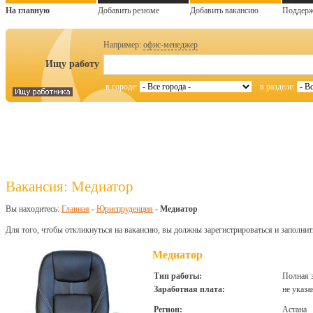
На главную
Добавить резюме
Добавить вакансию
Поддер
Например:
офис-менеджер
Ищу работу
в городе:
в разделе:
Вакансия: Медиатор
Вы находитесь:
Главная
-
Юриспруденция
-
Медиатор
Для того, чтобы откликнуться на вакансию, вы должны зарегистрироваться и заполнит
Медиатор
Тип работы:
Полная 
Заработная плата:
не указа
Регион:
Астана