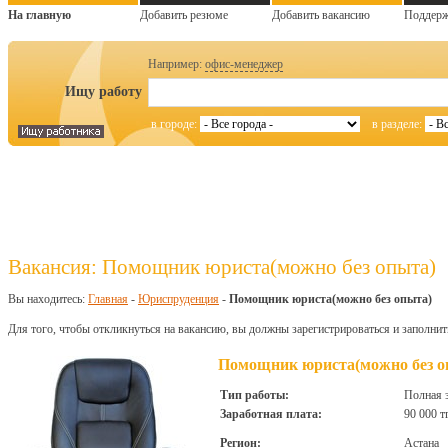
На главную
Добавить резюме
Добавить вакансию
Поддер
Например:
офис-менеджер
Ищу работу
в городе:
в разделе:
Вакансия: Помощник юриста(можно без опыта)
Вы находитесь:
Главная
-
Юриспруденция
-
Помощник юриста(можно без опыта)
Для того, чтобы откликнуться на вакансию, вы должны зарегистрироваться и заполнит
Помощник юриста(можно без о
Тип работы:
Полная 
Заработная плата:
90 000 т
Регион:
Астана