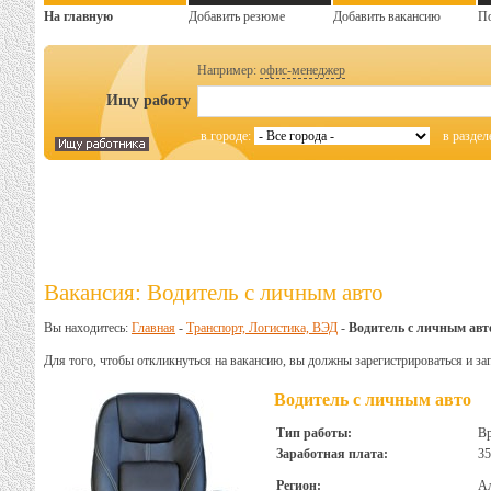
На главную
Добавить резюме
Добавить вакансию
П
Например:
офис-менеджер
Ищу работу
в городе:
в раздел
Вакансия: Водитель с личным авто
Вы находитесь:
Главная
-
Транспорт, Логистика, ВЭД
-
Водитель с личным авт
Для того, чтобы откликнуться на вакансию, вы должны зарегистрироваться и за
Водитель с личным авто
Тип работы:
В
Заработная плата:
35
Регион:
А