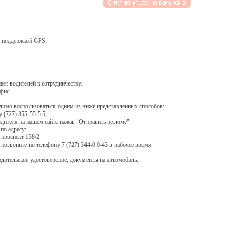
с поддержкой GPS;
ает водителей к сотрудничеству.
фис.
димо воспользоваться одним из ниже представленных способов:
 (727) 355-55-5 5;
одителя на нашем сайте нажав "Отправить резюме"
по адресу:
 проспект 138/2
позвоните по телефону 7 (727) 344-0 0-43 в рабочее время.
одительское удостоверение, документы на автомобиль.