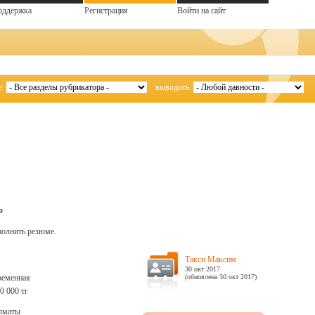
оддержка
Регистрация
Войти на сайт
е:
выводить:
о
полнить резюме.
Такси Максим
30 окт 2017
ременная
(обновлена 30 окт 2017)
0 000 тг
лматы