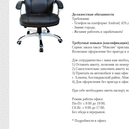
Должностные обязанности
Требования:
- Телефон на платформе Android, iOS,
- Знание города;
- Желание работать и зарабатывать!
Требуемые навыки (квалификация)
Сервис заказа такси "Максим" приглаш
Возможно оформление без приезда в о
Для сотрудничества с нами вам необхо
1) Оставить анкету, позвонив по номеру
2) Самостоятельно заполнить анкету в
3) Приехать на автомобиле в наш офис 
г. Алматы, Бостандыкский район, Абая
4) Для оформления без приезда в офис 
При себе необходимо иметь паспорт, в
Режим работы офиса:
Пн-Пт: с 8:00 до 19:00;
Сб-Вс: с 9:00 до 17:00;
Без обеда и перерывов.
* Подробности в офисе.