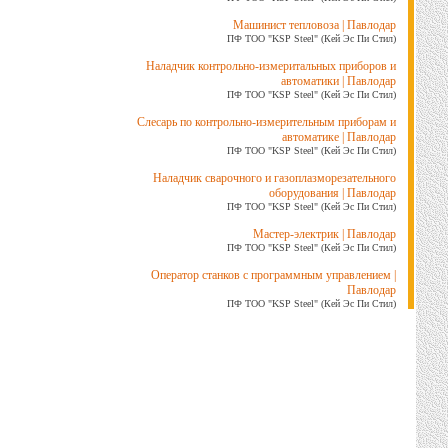
Машинист тепловоза | Павлодар
ПФ ТОО "KSP Steel" (Кей Эс Пи Стил)
Наладчик контрольно-измеритальных приборов и
автоматики | Павлодар
ПФ ТОО "KSP Steel" (Кей Эс Пи Стил)
Слесарь по контрольно-измерительным приборам и
автоматике | Павлодар
ПФ ТОО "KSP Steel" (Кей Эс Пи Стил)
Наладчик сварочного и газоплазморезательного
оборудования | Павлодар
ПФ ТОО "KSP Steel" (Кей Эс Пи Стил)
Мастер-электрик | Павлодар
ПФ ТОО "KSP Steel" (Кей Эс Пи Стил)
Оператор станков с программным управлением |
Павлодар
ПФ ТОО "KSP Steel" (Кей Эс Пи Стил)