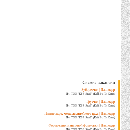
Свежие вакансии
Зуборезчик | Павлодар
ПФ ТОО "KSP Steel" (Кей Эс Пи Стил)
Грузчик | Павлодар
ПФ ТОО "KSP Steel" (Кей Эс Пи Стил)
Плавильщик металла литейного цеха | Павлодар
ПФ ТОО "KSP Steel" (Кей Эс Пи Стил)
Формовщик машинной формовки | Павлодар
ПФ ТОО "KSP Steel" (Кей Эс Пи Стил)