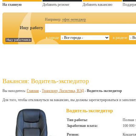
На главную
Добавить резюме
Добавить вакансию
Поддер
Например:
офис-менеджер
Ищу работу
в городе:
в разделе:
Вакансия: Водитель-экспедитор
Вы находитесь:
Главная
-
Транспорт, Логистика, ВЭД
-
Водитель-экспедитор
Для того, чтобы откликнуться на вакансию, вы должны зарегистрироваться и заполнит
Водитель-экспедитор
Тип работы:
Полная 
Заработная плата:
100 000 
Регион:
Кокшета