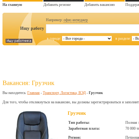
На главную
Добавить резюме
Добавить вакансию
Поддер
Например:
офис-менеджер
Ищу работу
в городе:
в разделе:
Вакансия: Грузчик
Вы находитесь:
Главная
-
Транспорт, Логистика, ВЭД
-
Грузчик
Для того, чтобы откликнуться на вакансию, вы должны зарегистрироваться и заполнит
Грузчик
Тип работы:
Полная 
Заработная плата:
70 000 т
Регион:
Петропа