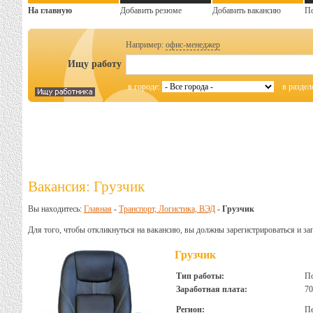
На главную
Добавить резюме
Добавить вакансию
П
Например:
офис-менеджер
Ищу работу
в городе:
в раздел
Вакансия: Грузчик
Вы находитесь:
Главная
-
Транспорт, Логистика, ВЭД
-
Грузчик
Для того, чтобы откликнуться на вакансию, вы должны зарегистрироваться и за
Грузчик
Тип работы:
По
Заработная плата:
70
Регион:
Пе