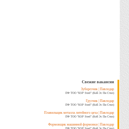
Свежие вакансии
Зуборезчик | Павлодар
ПФ ТОО "KSP Steel" (Кей Эс Пи Стил)
Грузчик | Павлодар
ПФ ТОО "KSP Steel" (Кей Эс Пи Стил)
Плавильщик металла литейного цеха | Павлодар
ПФ ТОО "KSP Steel" (Кей Эс Пи Стил)
Формовщик машинной формовки | Павлодар
ПФ ТОО "KSP Steel" (Кей Эс Пи Стил)