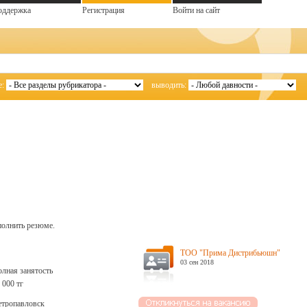
оддержка
Регистрация
Войти на сайт
е:
выводить:
полнить резюме.
ТОО "Прима Дистрибьюшн"
03 сен 2018
лная занятость
 000 тг
тропавловск