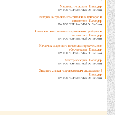
Машинист тепловоза | Павлодар
ПФ ТОО "KSP Steel" (Кей Эс Пи Стил)
Наладчик контрольно-измеритальных приборов и
автоматики | Павлодар
ПФ ТОО "KSP Steel" (Кей Эс Пи Стил)
Слесарь по контрольно-измерительным приборам и
автоматике | Павлодар
ПФ ТОО "KSP Steel" (Кей Эс Пи Стил)
Наладчик сварочного и газоплазморезательного
оборудования | Павлодар
ПФ ТОО "KSP Steel" (Кей Эс Пи Стил)
Мастер-электрик | Павлодар
ПФ ТОО "KSP Steel" (Кей Эс Пи Стил)
Оператор станков с программным управлением |
Павлодар
ПФ ТОО "KSP Steel" (Кей Эс Пи Стил)