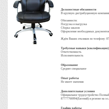
Должностные обязанности
В крупную дистрибуционную компанию
Обязанности:
Погрузка и выгрузка
Сборка заказов
Оформление необходимых документо
Ждём Ваших откликов по телефону: 877
Требуемые навыки (квалификация)
Ответственность
Исполнительность
Образование
Среднее специальное
Опыт работы
Не имеет значения
Дополнительные условия
Официальное трудоустройство Полный 
87777766994(Евгений) и резюме на эл.а
График работы