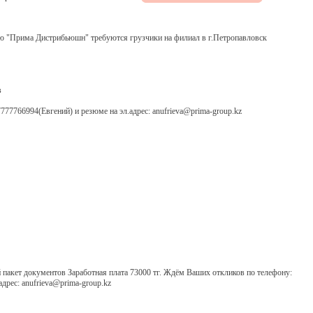
 "Прима Дистрибьюшн" требуются грузчики на филиал в г.Петропавловск
в
77766994(Евгений) и резюме на эл.адрес: anufrieva@prima-group.kz
пакет документов Заработная плата 73000 тг. Ждём Ваших откликов по телефону:
дрес: anufrieva@prima-group.kz