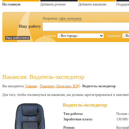
На главную
Добавить резюме
Добавить вакансию
Поддер
Например:
офис-менеджер
Ищу работу
в городе:
в разделе:
Вакансия: Водитель-экспедитор
Вы находитесь:
Главная
-
Транспорт, Логистика, ВЭД
-
Водитель-экспедитор
Для того, чтобы откликнуться на вакансию, вы должны зарегистрироваться и заполнит
Водитель-экспедитор
Тип работы:
Полная 
Заработная плата:
130 000 
Регион:
Костана