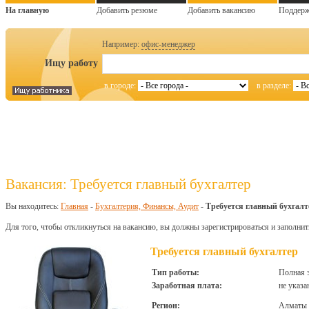
На главную
Добавить резюме
Добавить вакансию
Поддер
Например:
офис-менеджер
Ищу работу
в городе:
в разделе:
Вакансия: Требуется главный бухгалтер
Вы находитесь:
Главная
-
Бухгалтерия, Финансы, Аудит
-
Требуется главный бухгалт
Для того, чтобы откликнуться на вакансию, вы должны зарегистрироваться и заполнит
Требуется главный бухгалтер
Тип работы:
Полная 
Заработная плата:
не указа
Регион:
Алматы