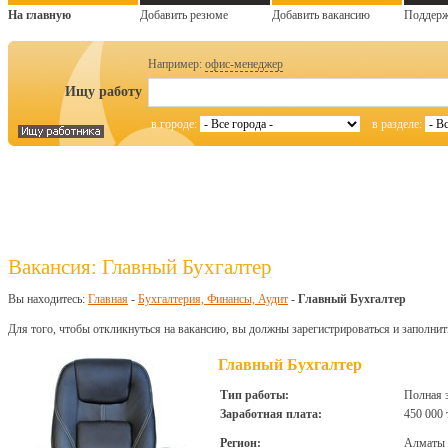
На главную
Добавить резюме
Добавить вакансию
Поддер
Например:
офис-менеджер
Ищу работу
в городе:
в разделе:
Вакансия: Главный Бухгалтер
Вы находитесь:
Главная
-
Бухгалтерия, Финансы, Аудит
-
Главный Бухгалтер
Для того, чтобы откликнуться на вакансию, вы должны зарегистрироваться и заполнит
Главный Бухгалтер
Тип работы:
Полная 
Заработная плата:
450 000 
Регион:
Алматы